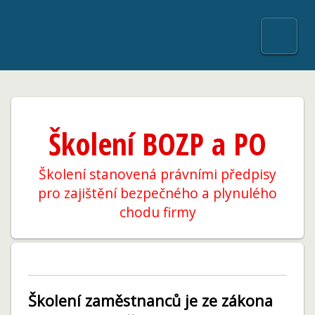
Školení BOZP a PO
Školení stanovená právními předpisy
pro zajištění bezpečného a plynulého
chodu firmy
Školení zaměstnanců je ze zákona