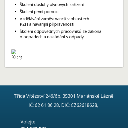
Školení obsluhy plynových zařízení
Školení první pomoci
Vzdělávání zaměstnanců v oblastech
PZH a havarijní připravenosti
Školení odpovědných pracovníků ze zákona
o odpadech a nakládání s odpady
Třída Vítězství 246/6b, 35301 Mariánské Lázně,
IČ: 62 61 86 28, DIČ: CZ62618628,
Volejte